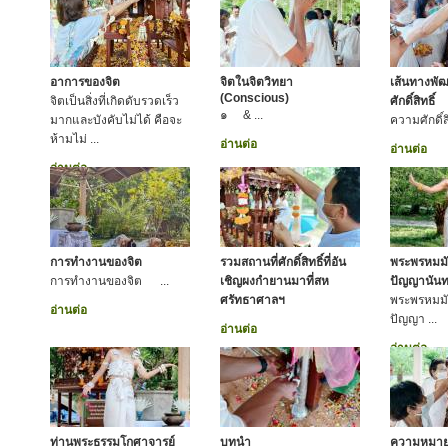
อาการของจิต
จิตในจิตวิทยา
เส้นทางพั
(Conscious)
จิตเป็นสิ่งที่เกิดดับรวดเร็ว
ศักดิ์สิทธิ์
๑ & ...
มากและบังคับไม่ได้ คือจะ
ความศักดิ์สิทธ
ห้ามไม่ ...
อ่านต่อ
อ่านต่อ
อ่านต่อ
การทำงานของจิต
รวมสถานที่ศักดิ์สิทธิ์ที่อัน
พระพรหมมั
การทำงานของจิต ...
เชิญผงกำยานมาที่สห
ปัญญานันท
ศรัทธาศาลฯ
พระพรหมมั
อ่านต่อ
ปัญญา ...
อ่านต่อ
อ่านต่อ
ท่านพระธรรมโกศาจารย์
บทนำ
ความหมา