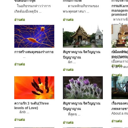
ขั้นตอนการจุติ
กรรมการเกิด
การบริหาร
ในอภิธรรมกล่าวว่าการ
ตามหลักอภิธรรมของ
กรรม/Kar
manageme
เกิดต้องมีเหตุปัจ ...
พระพุทธศาสนา ...
promised
หากเราเข้
อ่านต่อ
อ่านต่อ
กรรมได้ เราก
บริหารกรร
ขณะเดียวกั
ของเราให้
ยถากรรม ย
การสร้างสมดุลของร่างกาย
สัญชาตญาณ จิตวิญญาณ
เป็นผลดีกั
กลไกกรรม
...
mechanis
ปัญญาญาณ
ครอบครัวข
เมื่อคนเรา
&n ...
อ่านต่อ
อ่านต่อ
ชาติ เราคงต
อ่านต่อ
อ่านต่อ
ความรัก 3 ระดับ(Three
สัญชาตญาณ จิตวิญญาณ
เรื่องของค
levels of Love)
ปัญญาญาณ
ภพหลายชา
&nb ...
About a ma
ที่สุดข ...
อ่านต่อ
อ่านต่อ
อ่านต่อ