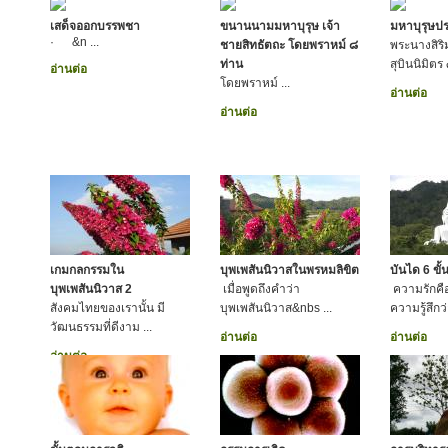
เสด็จออกบรรพชา
ขนานนามมหาบุรุษ เจ้า
มหาบุรุษปร
· &n ...
ชายสิทธัตถะ โดยพราหม์ ๘
พระนางสิร
ท่าน
สุบินนิมิตร
อ่านต่อ
โดยพราหม์ ...
อ่านต่อ
อ่านต่อ
เกมกลกรรมใน
บุพเพสันนิวาสในพรหมลิขิต
บันได 6 ขั
บุพเพสันนิวาส 2
เมื่อพูดถึงคำว่า
ความรักคือ
สังคมไทยของเรานั้น มี
บุพเพสันนิวาส&nbs ...
ความรู้สึกว
วัฒนธรรมที่ดีงาม ...
อ่านต่อ
อ่านต่อ
อ่านต่อ