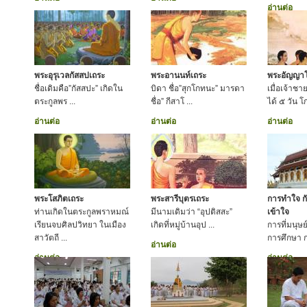
อ่านต่อ
พระอุรุเวลกัสสปเถระ
พระอานนท์เถระ
พระอัญญา
ชื่อเดิมคือ”กัสสปะ” เกิดใน
บิดา ชื่อ”สุกโกทนะ” มารดา
เมื่อเจ้าชา
ตระกูลพร ...
ชื่อ” กีสาโ ...
ได้ ๕ วัน 
อ่านต่อ
อ่านต่อ
อ่านต่อ
พระโสภิตเถระ
พระสารีบุตรเถระ
การทำใจ ก
ท่านเกิดในตระกูลพราหมณ์
มีนามเดิมว่า “อุปติสสะ”
เข้าใจ
เรียนจบศิลปวิทยา ในเมือง
เกิดที่หมู่บ้านอุป ...
การที่มนุษ
สาวัตถี ...
การศึกษา ก
อ่านต่อ
อ่านต่อ
อ่านต่อ