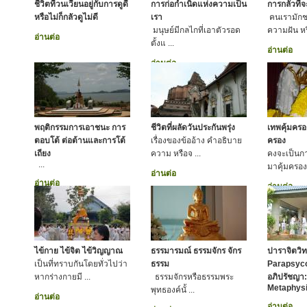
ชีวิตที่วนเวียนอยู่กับการดูดี
การก่อกำเนิดแห่งความเป็น
การกลัวที่
หรือไม่ก็กลัวดูไม่ดี
เรา
คนเรามักช
มนุษย์มีกลไกที่เอาตัวรอด
ความฝัน หร
อ่านต่อ
ตั้งแ ...
อ่านต่อ
อ่านต่อ
พฤติกรรมการเอาชนะ การ
ชีวิตที่ผลัดวันประกันพรุ่ง
เทพคุ้มคร
ตอบโต้ ต่อต้านและการโต้
เรื่องของข้ออ้าง คำอธิบาย
ครอง
เถียง
ความ หรือจ ...
คงจะเป็นกา
...
มาคุ้มครองเ
อ่านต่อ
อ่านต่อ
อ่านต่อ
ไข้กาย ไข้จิต ไข้วิญญาณ
ธรรมารมณ์ ธรรมจักร จักร
ปาราจิตวิท
เป็นที่ทราบกันโดยทั่วไปว่า
ธรรม
Parapsyco
หากร่างกายมี ...
ธรรมจักรหรือธรรมพระ
อภิปรัชญา: 
Metaphysi
พุทธองค์นั้ ...
อ่านต่อ
อ่านต่อ