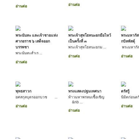
อ่านต่อ
อ่านต่อ
พระนันทะ และเจ้าชายแห่ง
พระเจ้าสุทโธทนะยกมือไหว้
พระมหากัสส
ศากยราช ๖ เสด็จออก
เป็นครั้งที่ ๓
กบิลพัสดุ์
บรรพชา
พระเจ้าสุทโธทนะยกม ...
พระมหากัส
พระนันทะสำเร ...
อ่านต่อ
อ่านต่อ
อ่านต่อ
พุทธสาวก
ทรงแสดงปฐมเทศนา
ตรัสรู้
ยศสกุลบุตรออกบวช ...
ท้าวมหาพรหมเชื้อเชิญ
นิมิตก่อนต
&nb ...
อ่านต่อ
อ่านต่อ
อ่านต่อ