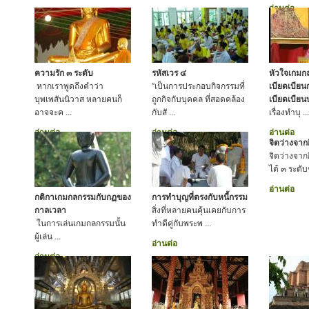
อ่านต่อ
ความรัก ๓ ระดับ
รหัสเวร ๔
หัวใจเกมกล
หากเราพูดถึงคำว่า
”เป็นการประกอบกิจกรรมที่
เบียดเบียน
บุพเพสันนิวาส หลายคนก็
ถูกกิจกับบุคคล ที่สอดคล้อง
เบียดเบีย
อาจจะค ...
กับสั ...
เรื่องทำบุ ...
อ่านต่อ
อ่านต่อ
อ่านต่อ
จิตว่างจาก
จิตว่างจาก
ได้ ๓ ระดับชั
อ่านต่อ
กติกาเกมกลกรรมกับกฏของ
การทำบุญที่ตรงกับหนี้กรรม
กาลเวลา
สิ่งที่หลายคนคุ้นเคยกับการ
ในการเล่นเกมกลกรรมนั้น
ทำดีคู่กับพระพ ...
ผู้เล่น ...
อ่านต่อ
อ่านต่อ