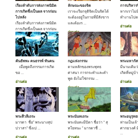
เรียงลำดับการส่งภาพนิมิต
ลักษณะของจิต
การบริหาร
การเกิดซึ่งเป็นผล จากก่อน
เราจะเรียกจุติจิตเป็นจิตได้
หากเราไม่มี
ไปหลัง
จะต้องอยู่ในกายที่มีสังขาร
ทำงานไปต
เรียงลำดับการส่งภาพนิมิต
และต้องร ...
อ่านต่อ
การเกิดซึ่งเป็นผล จากก่อน
อ่านต่อ
ไปหลัง
อ่านต่อ
คันธัพพะ คนธรรพ์ ทันคน
กฎแห่งกรรม
พระมหากัส
เมื่อพูดถึงกรรมการเกิด
ตามหลักของพระพุทธ
มีนามเดิมว
ขอ ...
ศาสนา การกระทำและคำ
เกิดที่หมู่บ
พูด ยังไม่ใช่กรรม ...
อ่านต่อ
อ่านต่อ
อ่านต่อ
พระสีวลีเถระ
พระนันทเถระ
พระอนุรุทธ
มารดา ชื่อ” พระนางสุป
พระนันทะมีบิดา ชื่อว่า “ สุ
ท่านเป็นเจ
ปวาสา” ซึ่งเป ...
ทโธทนะ ” มารดาชื่ ...
ศากยวงศ์ มี
...
อ่านต่อ
อ่านต่อ