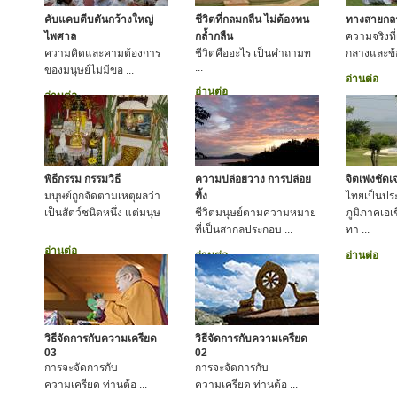
คับแคบตีบตันกว้างใหญ่
ชีวิตที่กลมกลืน ไม่ต้องทน
ทางสายกลาง
ไพศาล
กล้ำกลืน
ความจริงที
ความคิดและคามต้องการ
ชีวิตคืออะไร เป็นคำถามท
กลางและข้อป
...
ของมนุษย์ไม่มีขอ ...
อ่านต่อ
อ่านต่อ
อ่านต่อ
พิธีกรรม กรรมวิธี
ความปล่อยวาง การปล่อย
จิตเพ่งชัด
มนุษย์ถูกจัดตามเหตุผลว่า
ทิ้ง
ไทยเป็นประ
เป็นสัตว์ชนิดหนึ่ง แต่มนุษ
ชีวิตมนุษย์ตามความหมาย
ภูมิภาคเอเช
...
ที่เป็นสากลประกอบ ...
ทา ...
อ่านต่อ
อ่านต่อ
อ่านต่อ
วิธีจัดการกับความเครียด
วิธีจัดการกับความเครียด
03
02
การจะจัดการกับ
การจะจัดการกับ
ความเครียด ท่านต้อ ...
ความเครียด ท่านต้อ ...