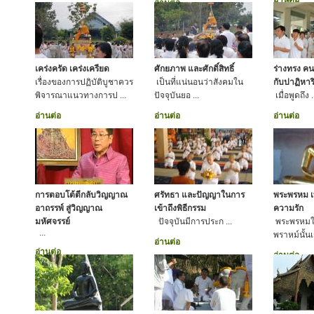
อ่านต่อ
เคร่งครัด เคร่งเครียด
ศักยภาพ และศักดิ์สิทธิ์
ร่างทรง คน
เรื่องของการปฏิบัติบูชาควร
เป็นที่แน่นอนว่าสังคมใน
กับปาฏิหาริ
พิจารณาแนวทางการป ...
ปัจจุบันยอ ...
เมื่อพูดถึง .
อ่านต่อ
อ่านต่อ
อ่านต่อ
การตอบโต้ตีกลับวิญญาณ
ศรัทธา และปัญญาในการ
พระพรหม เ
อาถรรพ์ สู่วิญญาณ
เข้าถึงพิธีกรรม
ความรัก
มหัศจรรย์
ปัจจุบันมีการประก ...
พระพรหม
...
พราหม์นั้นเ
อ่านต่อ
อ่านต่อ
อ่านต่อ