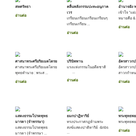
สหศรัทธา
คลื่นพลังกรรมปะทะอนุภาค
อำนาจฝัง 
เวร
เข้าใจ “แฝง
อ่านต่อ
เกรียนเกรียนเกรียนเกรียนๆ
หมายคือ & .
เกรียนเกรียน ...
อ่านต่อ
อ่านต่อ
ศาสนาพระศรีอริยเมตไตรย
ปรินิพพาน
อัครสาวกป
ศาสนาพระศรีอริยเมตไตรย
แรงแห่งกรรมในอดีตชาติ
อัครสาวกปร
...
พุทธทำนาย : พระส ...
สาวกกำหนด
อ่านต่อ
อ่านต่อ
อ่านต่อ
แสดงธรรมโปรดพุทธ
ยมกปาฏิหาริย์
พระพุทธพย
มารดา (จำพรรษา)
ทรงประกาศกฏห้ามพระ
พระพุทธพย
แสดงธรรมโปรดพุทธ
สงฆ์แสดงปาติหาริย์ ·&nbs
อ่านต่อ
...
มารดา (จำพรรษา ...