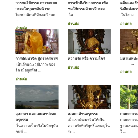
การชดใช้กรรม การชดเชย
การเข้าถึงวิบากกรรม เพื่อ
คลื่นแสง รั
กรรมในบุพเพสันนิวาส
ชดใช้กรรมด้วยวจีกรรม
รังสีแห่งพ
โดยปกติคนที่มีกงเกวียนก
โด ...
ในโลกว ...
...
อ่านต่อ
อ่านต่อ
อ่านต่อ
การพัฒนาจิต สู่ภราดรภาพ
ความรัก หรือ ความใคร่
มหาเทพปะ
...
เป็นลักษณะวุฒิภาวะของ
อ่านต่อ
จิต เมื่อถูกพัฒ ...
อ่านต่อ
อ่านต่อ
อุเบกขา และ เมตตาปะทะ
เมตตาต้านครุกรรม
เกมกลกรร
ครุกรรม
เมื่อเราพัฒนาจิตให้เป็น
เกมกลกรรม
ในความเป็นจริงในปัจจุบัน
ความรักที่บริสุทธิ์และอยู่ใน
ฐานเล่นเกม
คนที ...
ระ ...
ใ ...