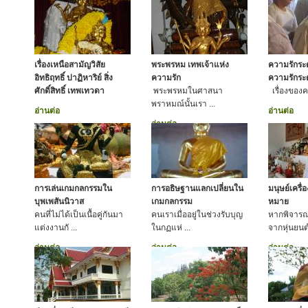
เรื่องเหนือสามัญวิสัย
พระพรหม เทพเจ้าแห่ง
ความรักระ
อิทธิฤทธิ์ ปาฏิหาริย์ สิ่ง
ความรัก
ความรักระ
ศักดิ์สิทธิ์ เทพเทวดา
พระพรหมในศาสนา
เรื่องของคว
พราหมณ์นั้นเรา ...
อ่านต่อ
อ่านต่อ
อ่านต่อ
การเล่นเกมกลกรรมใน
การอธิษฐานแลกเปลี่ยนใน
มนุษย์เครื
บุพเพสันนิวาส
เกมกลกรรม
หมาย
คนที่ไม่ได้เป็นเนื้อคู่กันมา
คนเราเมื่ออยู่ในช่วงรับบุญ
หากพิจารณา
แต่งงานกั ...
ในกฏแห่ ...
จากหุ่นยนต์
อ่านต่อ
อ่านต่อ
อ่านต่อ