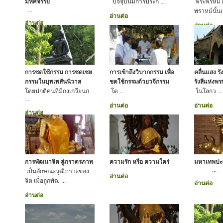
มหัศจรรย์
ปัจจุบันมีการประก ...
พระพรหม
...
พราหม์นั้นเ
อ่านต่อ
อ่านต่อ
อ่านต่อ
การชดใช้กรรม การชดเชย
การเข้าถึงวิบากกรรม เพื่อ
คลื่นแสง รั
กรรมในบุพเพสันนิวาส
ชดใช้กรรมด้วยวจีกรรม
รังสีแห่งพ
โดยปกติคนที่มีกงเกวียนก
โด ...
ในโลกว ...
...
อ่านต่อ
อ่านต่อ
อ่านต่อ
การพัฒนาจิต สู่ภราดรภาพ
ความรัก หรือ ความใคร่
มหาเทพปะ
...
เป็นลักษณะวุฒิภาวะของ
อ่านต่อ
จิต เมื่อถูกพัฒ ...
อ่านต่อ
อ่านต่อ