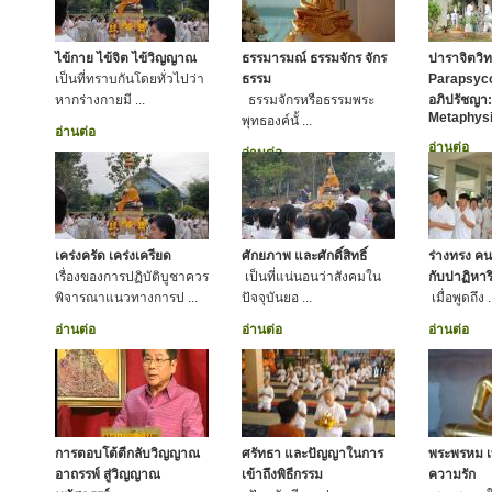
ไข้กาย ไข้จิต ไข้วิญญาณ
ธรรมารมณ์ ธรรมจักร จักร
ปาราจิตวิท
เป็นที่ทราบกันโดยทั่วไปว่า
ธรรม
Parapsyco
หากร่างกายมี ...
ธรรมจักรหรือธรรมพระ
อภิปรัชญา: 
Metaphysi
พุทธองค์นั้ ...
อ่านต่อ
อ่านต่อ
อ่านต่อ
เคร่งครัด เคร่งเครียด
ศักยภาพ และศักดิ์สิทธิ์
ร่างทรง คน
เรื่องของการปฏิบัติบูชาควร
เป็นที่แน่นอนว่าสังคมใน
กับปาฏิหาริ
พิจารณาแนวทางการป ...
ปัจจุบันยอ ...
เมื่อพูดถึง .
อ่านต่อ
อ่านต่อ
อ่านต่อ
การตอบโต้ตีกลับวิญญาณ
ศรัทธา และปัญญาในการ
พระพรหม เ
อาถรรพ์ สู่วิญญาณ
เข้าถึงพิธีกรรม
ความรัก