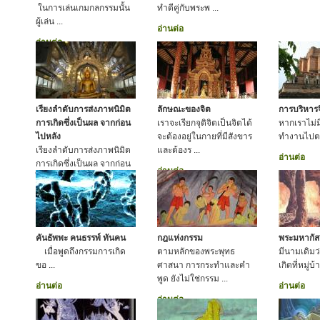
ในการเล่นเกมกลกรรมนั้น
ทำดีคู่กับพระพ ...
ผู้เล่น ...
อ่านต่อ
อ่านต่อ
เรียงลำดับการส่งภาพนิมิต
ลักษณะของจิต
การบริหาร
การเกิดซึ่งเป็นผล จากก่อน
เราจะเรียกจุติจิตเป็นจิตได้
หากเราไม่มี
ไปหลัง
จะต้องอยู่ในกายที่มีสังขาร
ทำงานไปต
เรียงลำดับการส่งภาพนิมิต
และต้องร ...
อ่านต่อ
การเกิดซึ่งเป็นผล จากก่อน
อ่านต่อ
ไปหลัง
อ่านต่อ
คันธัพพะ คนธรรพ์ ทันคน
กฎแห่งกรรม
พระมหากัส
เมื่อพูดถึงกรรมการเกิด
ตามหลักของพระพุทธ
มีนามเดิมว
ขอ ...
ศาสนา การกระทำและคำ
เกิดที่หมู่บ
พูด ยังไม่ใช่กรรม ...
อ่านต่อ
อ่านต่อ
อ่านต่อ