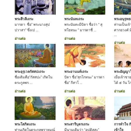
พระสีวลีเถระ
พระนันทเถระ
พระอนุรุทธ
มารดา ชื่อ” พระนางสุป
พระนันทะมีบิดา ชื่อว่า “ สุ
ท่านเป็นเจ
ปวาสา” ซึ่งเป ...
ทโธทนะ ” มารดาชื่ ...
ศากยวงศ์ มี
...
อ่านต่อ
อ่านต่อ
อ่านต่อ
พระอุรุเวลกัสสปเถระ
พระอานนท์เถระ
พระอัญญา
ชื่อเดิมคือ”กัสสปะ” เกิดใน
บิดา ชื่อ”สุกโกทนะ” มารดา
เมื่อเจ้าชา
ตระกูลพร ...
ชื่อ” กีสาโ ...
ได้ ๕ วัน 
อ่านต่อ
อ่านต่อ
อ่านต่อ
พระโสภิตเถระ
พระสารีบุตรเถระ
การทำใจ ก
ท่านเกิดในตระกูลพราหมณ์
มีนามเดิมว่า “อุปติสสะ”
เข้าใจ