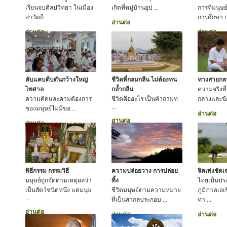
เรียนจบศิลปวิทยา ในเมือง
เกิดที่หมู่บ้านอุป ...
การที่มนุษ
สาวัตถี ...
การศึกษา ก
อ่านต่อ
อ่านต่อ
อ่านต่อ
คับแคบตีบตันกว้างใหญ่
ชีวิตที่กลมกลืน ไม่ต้องทน
ทางสายกลาง
ไพศาล
กล้ำกลืน
ความจริงที
ความคิดและคามต้องการ
ชีวิตคืออะไร เป็นคำถามท
กลางและข้อป
...
ของมนุษย์ไม่มีขอ ...
อ่านต่อ
อ่านต่อ
อ่านต่อ
พิธีกรรม กรรมวิธี
ความปล่อยวาง การปล่อย
จิตเพ่งชัด
มนุษย์ถูกจัดตามเหตุผลว่า
ทิ้ง
ไทยเป็นประ
เป็นสัตว์ชนิดหนึ่ง แต่มนุษ
ชีวิตมนุษย์ตามความหมาย
ภูมิภาคเอเช
...
ที่เป็นสากลประกอบ ...
ทา ...
อ่านต่อ
อ่านต่อ
อ่านต่อ