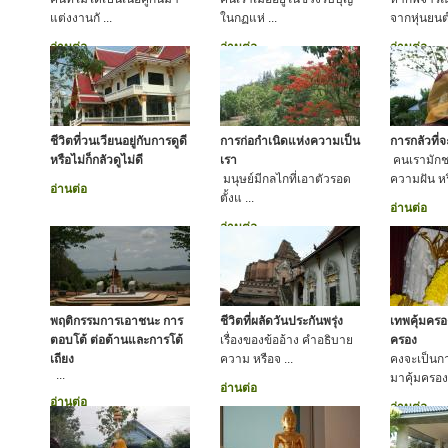
แต่งงานกั ...
ในกฏแห่ ...
จากหุ่นยนต์
อ่านต่อ
อ่านต่อ
อ่านต่อ
ชีวิตที่วนเวียนอยู่กับการดูดี
การก่อกำเนิดแห่งความเป็น
การกลัวที่
หรือไม่ก็กลัวดูไม่ดี
เรา
คนเรามักช
มนุษย์มีกลไกที่เอาตัวรอด
ความฝัน หร
อ่านต่อ
ตั้งแ ...
อ่านต่อ
อ่านต่อ
พฤติกรรมการเอาชนะ การ
ชีวิตที่ผลัดวันประกันพรุ่ง
เทพคุ้มคร
ตอบโต้ ต่อต้านและการโต้
เรื่องของข้ออ้าง คำอธิบาย
ครอง
เถียง
ความ หรือจ ...
คงจะเป็นกา
...
มาคุ้มครองเ
อ่านต่อ
อ่านต่อ
อ่านต่อ