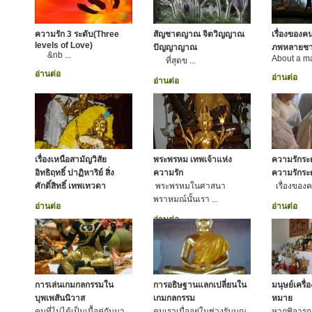
ความรัก 3 ระดับ(Three
สัญชาตญาณ จิตวิญญาณ
เรื่องของค
levels of Love)
ปัญญาญาณ
ภพหลายชา
&nb ...
About a ma
ที่สุดข ...
อ่านต่อ
อ่านต่อ
อ่านต่อ
เรื่องเหนือสามัญวิสัย
พระพรหม เทพเจ้าแห่ง
ความรักระ
อิทธิฤทธิ์ ปาฏิหาริย์ สิ่ง
ความรัก
ความรักระ
ศักดิ์สิทธิ์ เทพเทวดา
พระพรหมในศาสนา
เรื่องของคว
พราหมณ์นั้นเรา ...
อ่านต่อ
อ่านต่อ
อ่านต่อ
การเล่นเกมกลกรรมใน
การอธิษฐานแลกเปลี่ยนใน
มนุษย์เครื
บุพเพสันนิวาส
เกมกลกรรม
หมาย
คนที่ไม่ได้เป็นเนื้อคู่กันมา
คนเราเมื่ออยู่ในช่วงรับบุญ
หากพิจารณา