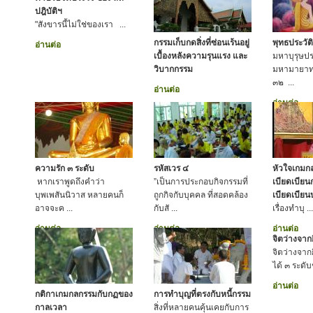
ปฎิบัติฯ
"สังขารนี้ไม่ใช่ของเรา ...
กรรมเก็บกดสิ่งที่ซ่อนเร้นอยู่
พุทธประวัติ
อ่านต่อ
เบื้องหลังความรุนแรง และ
มหาบุรุษประ
วิบากกรรม
มหามายาทร
๓๒ ...
อ่านต่อ
อ่านต่อ
ความรัก ๓ ระดับ
รหัสเวร ๔
หัวใจเกมกล
หากเราพูดถึงคำว่า
”เป็นการประกอบกิจกรรมที่
เบียดเบียน
บุพเพสันนิวาส หลายคนก็
ถูกกิจกับบุคคล ที่สอดคล้อง
เบียดเบีย
อาจจะค ...
กับสั ...
เรื่องทำบุ ...
อ่านต่อ
อ่านต่อ
อ่านต่อ
จิตว่างจาก
จิตว่างจาก
ได้ ๓ ระดับชั
อ่านต่อ
กติกาเกมกลกรรมกับกฏของ
การทำบุญที่ตรงกับหนี้กรรม
กาลเวลา
สิ่งที่หลายคนคุ้นเคยกับการ