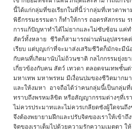
เขาก็ย่อมที่จะผ่านพ้นวิกฤตและสามารถแก้ไข
นี้ได้แก่กลุ่มที่ขอเรียกในที่นี้ว่ากลุ่มที่เทวด
พิธีกรรมธรรมดา ก็ทำให้การ ถอดรหัสกรรม รหั
การแก้ปัญหาทำได้ไม่ยากและไม่ซับซ้อน แค่ท
สัตว์ทั้งหลาย ชีวิตก็สามารถผ่านพ้นอุปสรรคต่า
เรียบ แต่บุญเก่าที่จะมาส่งเสริมชีวิตก็มักจะมีน
กับคนที่เกิดมานับไม่ถ้วนชาติ กลไกกรรมยุ่งยา
เกี่ยวข้องกับคน สัตว์ เทวดา ตลอดจนเทพชั้นต่
มหาเทพ มหาพรหม มีเงื่อนปมของชีวิตมากมาย ม
และให้งมหา อาจถือได้ว่าคนกลุ่มนี้เป็นกลุ่มที่
ทราบถึงพรหมลิขิต หรือสัญญากรรมต่างๆที่เรา
ไม่ควรประมาทและไม่ควรเกลียดชังผู้ใดจนถึง
จึงต้องพยายามฝึกและปรับจิตของเราให้เข้าถึ
จิตของเราเต็มไปด้วยความรักความเมตตา ให้ค