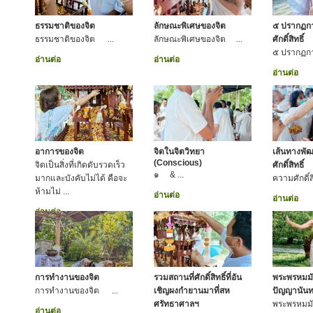
ธรรมชาติของจิต
ลักษณะพิเศษของจิต
๕ ปรากฏการ
ธรรมชาติของจิต ...
ลักษณะพิเศษของจิต ...
ศักดิ์สิทธิ์
๕ ปรากฏการ
อ่านต่อ
อ่านต่อ
อ่านต่อ
อาการของจิต
จิตในจิตวิทยา
เส้นทางพั
(Conscious)
จิตเป็นสิ่งที่เกิดดับรวดเร็ว
ศักดิ์สิทธิ์
๑ & ...
มากและบังคับไม่ได้ คือจะ
ความศักดิ์สิทธ
ห้ามไม่ ...
อ่านต่อ
อ่านต่อ
อ่านต่อ
การทำงานของจิต
รวมสถานที่ศักดิ์สิทธิ์ที่อัน
พระพรหมมั
การทำงานของจิต ...
เชิญผงกำยานมาที่สห
ปัญญานันท
ศรัทธาศาลฯ
พระพรหมมั
อ่านต่อ