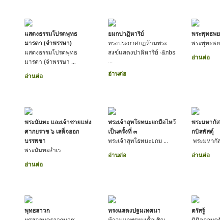
แสดงธรรมโปรดพุทธ
ยมกปาฏิหาริย์
พระพุทธพย
มารดา (จำพรรษา)
ทรงประกาศกฏห้ามพระ
พระพุทธพย
แสดงธรรมโปรดพุทธ
สงฆ์แสดงปาติหาริย์ ·&nbs
อ่านต่อ
...
มารดา (จำพรรษา ...
อ่านต่อ
อ่านต่อ
พระนันทะ และเจ้าชายแห่ง
พระเจ้าสุทโธทนะยกมือไหว้
พระมหากัสส
ศากยราช ๖ เสด็จออก
เป็นครั้งที่ ๓
กบิลพัสดุ์
บรรพชา
พระเจ้าสุทโธทนะยกม ...
พระมหากัส
พระนันทะสำเร ...
อ่านต่อ
อ่านต่อ
อ่านต่อ
พุทธสาวก
ทรงแสดงปฐมเทศนา
ตรัสรู้