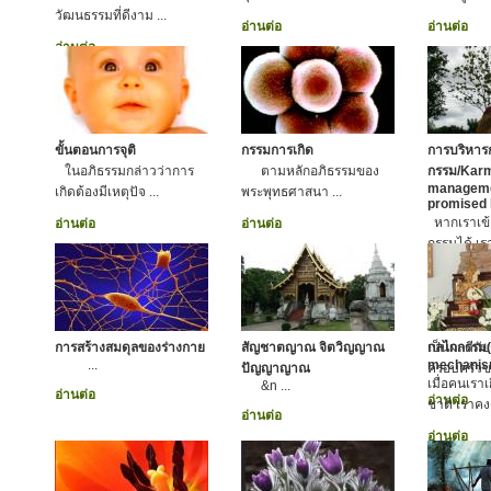
วัฒนธรรมที่ดีงาม ...
อ่านต่อ
อ่านต่อ
อ่านต่อ
ขั้นตอนการจุติ
กรรมการเกิด
การบริหาร
ในอภิธรรมกล่าวว่าการ
ตามหลักอภิธรรมของ
กรรม/Kar
manageme
เกิดต้องมีเหตุปัจ ...
พระพุทธศาสนา ...
promised
หากเราเข้
อ่านต่อ
อ่านต่อ
กรรมได้ เราก
บริหารกรร
ขณะเดียวกั
ของเราให้
ยถากรรม ย
การสร้างสมดุลของร่างกาย
สัญชาตญาณ จิตวิญญาณ
เป็นผลดีกั
กลไกกรรม
...
mechanis
ปัญญาญาณ
ครอบครัวข
เมื่อคนเรา
&n ...
อ่านต่อ
อ่านต่อ
ชาติ เราคงต
อ่านต่อ
อ่านต่อ