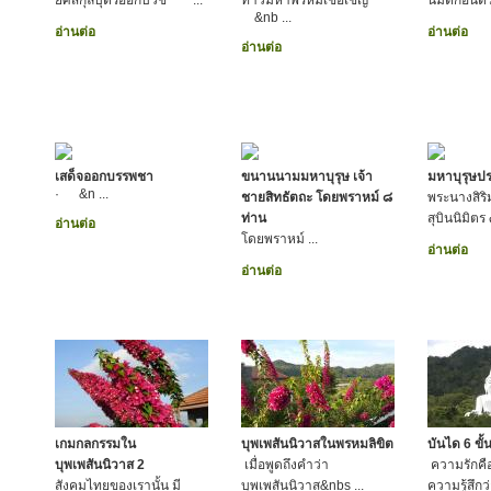
ยศสกุลบุตรออกบวช ...
ท้าวมหาพรหมเชื้อเชิญ
นิมิตก่อนต
&nb ...
อ่านต่อ
อ่านต่อ
อ่านต่อ
เสด็จออกบรรพชา
ขนานนามมหาบุรุษ เจ้า
มหาบุรุษปร
· &n ...
ชายสิทธัตถะ โดยพราหม์ ๘
พระนางสิร
ท่าน
สุบินนิมิตร
อ่านต่อ
โดยพราหม์ ...
อ่านต่อ
อ่านต่อ
เกมกลกรรมใน
บุพเพสันนิวาสในพรหมลิขิต
บันได 6 ขั
บุพเพสันนิวาส 2
เมื่อพูดถึงคำว่า
ความรักคือ
สังคมไทยของเรานั้น มี
บุพเพสันนิวาส&nbs ...
ความรู้สึกว