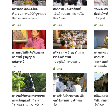
เคร่งครัด เคร่งเครียด
ศักยภาพ และศักดิ์สิทธิ์
ร่างทรง คน
เรื่องของการปฏิบัติบูชาควร
เป็นที่แน่นอนว่าสังคมใน
กับปาฏิหาริ
พิจารณาแนวทางการป ...
ปัจจุบันยอ ...
เมื่อพูดถึง .
อ่านต่อ
อ่านต่อ
อ่านต่อ
การตอบโต้ตีกลับวิญญาณ
ศรัทธา และปัญญาในการ
พระพรหม เ
อาถรรพ์ สู่วิญญาณ
เข้าถึงพิธีกรรม
ความรัก
มหัศจรรย์
ปัจจุบันมีการประก ...
พระพรหม
...
พราหม์นั้นเ
อ่านต่อ
อ่านต่อ
อ่านต่อ
การชดใช้กรรม การชดเชย
การเข้าถึงวิบากกรรม เพื่อ
คลื่นแสง รั
กรรมในบุพเพสันนิวาส
ชดใช้กรรมด้วยวจีกรรม
รังสีแห่งพ
โดยปกติคนที่มีกงเกวียนก
โด ...
ในโลกว ...