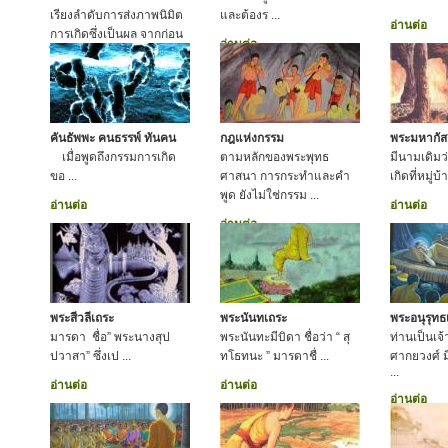
เรียงลำดับการส่งภาพนิมิต
และต้องร ...
อ่านต่อ
การเกิดซึ่งเป็นผล จากก่อน
อ่านต่อ
ไปหลัง
อ่านต่อ
คันธัพพะ คนธรรพ์ ทันคน
กฎแห่งกรรม
พระมหากัส
เมื่อพูดถึงกรรมการเกิด
ตามหลักของพระพุทธ
มีนามเดิมว
ขอ ...
ศาสนา การกระทำและคำ
เกิดที่หมู่บ
พูด ยังไม่ใช่กรรม ...
อ่านต่อ
อ่านต่อ
อ่านต่อ
พระสีวลีเถระ
พระนันทเถระ
พระอนุรุทธ
มารดา ชื่อ” พระนางสุป
พระนันทะมีบิดา ชื่อว่า “ สุ
ท่านเป็นเจ
ปวาสา” ซึ่งเป ...
ทโธทนะ ” มารดาชื่ ...
ศากยวงศ์ มี
...
อ่านต่อ
อ่านต่อ
อ่านต่อ