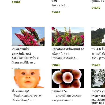
ท่าน
สุบินนิมิตร
อ่านต่อ
โดยพราหม์ ...
อ่านต่อ
อ่านต่อ
เกมกลกรรมใน
บุพเพสันนิวาสในพรหมลิขิต
บันได 6 ขั
บุพเพสันนิวาส 2
เมื่อพูดถึงคำว่า
ความรักคือ
สังคมไทยของเรานั้น มี
บุพเพสันนิวาส&nbs ...
ความรู้สึกว
วัฒนธรรมที่ดีงาม ...
อ่านต่อ
อ่านต่อ
อ่านต่อ
ขั้นตอนการจุติ
กรรมการเกิด
การบริหาร
ในอภิธรรมกล่าวว่าการ
ตามหลักอภิธรรมของ
กรรม/Kar
manageme
เกิดต้องมีเหตุปัจ ...
พระพุทธศาสนา ...
promised