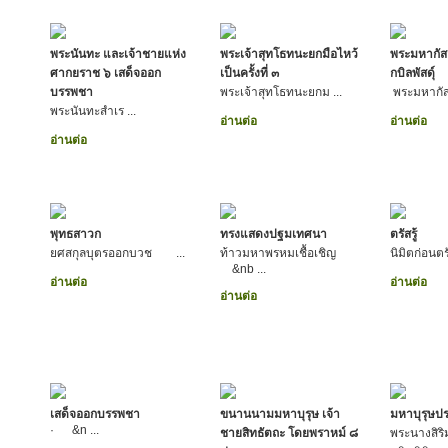
พระนันทะ และเจ้าชายแห่ง
พระเจ้าสุทโธทนะยกมือไหว้
พระมหากัสส
ศากยราช ๖ เสด็จออก
เป็นครั้งที่ ๓
กบิลพัสดุ์
บรรพชา
พระเจ้าสุทโธทนะยกม ...
พระมหากัส
พระนันทะสำเร ...
อ่านต่อ
อ่านต่อ
อ่านต่อ
พุทธสาวก
ทรงแสดงปฐมเทศนา
ตรัสรู้
ยศสกุลบุตรออกบวช ...
ท้าวมหาพรหมเชื้อเชิญ
นิมิตก่อนต
&nb ...
อ่านต่อ
อ่านต่อ
อ่านต่อ
เสด็จออกบรรพชา
ขนานนามมหาบุรุษ เจ้า
มหาบุรุษปร
· &n ...
ชายสิทธัตถะ โดยพราหม์ ๘
พระนางสิร