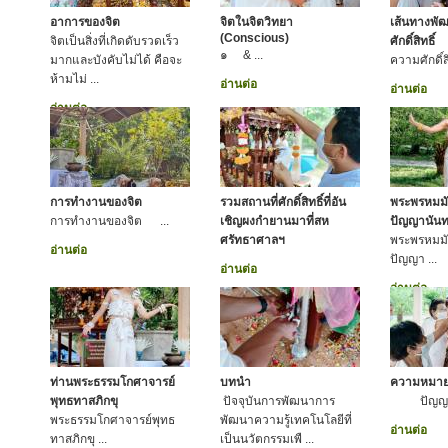
อาการของจิต
จิตในจิตวิทยา
เส้นทางพั
(Conscious)
จิตเป็นสิ่งที่เกิดดับรวดเร็ว
ศักดิ์สิทธิ์
๑ & ...
มากและบังคับไม่ได้ คือจะ
ความศักดิ์สิทธ
ห้ามไม่ ...
อ่านต่อ
อ่านต่อ
อ่านต่อ
การทำงานของจิต
รวมสถานที่ศักดิ์สิทธิ์ที่อัน
พระพรหมมั
การทำงานของจิต ...
เชิญผงกำยานมาที่สห
ปัญญานันท
ศรัทธาศาลฯ
พระพรหมมั
อ่านต่อ
ปัญญา ...
อ่านต่อ
อ่านต่อ
ท่านพระธรรมโกศาจารย์
บทนำ
ความหมา
พุทธทาสภิกขุ
ปัจจุบันการพัฒนาการ
ปัญญา ห
พระธรรมโกศาจารย์พุทธ
พัฒนาความรู้เทคโนโลยีที่
อ่านต่อ
ทาสภิกขุ ...
เป็นนวัตกรรมเพื ...