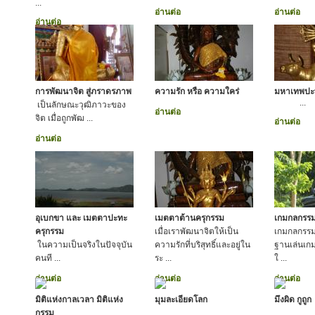
...
อ่านต่อ
อ่านต่อ
อ่านต่อ
การพัฒนาจิต สู่ภราดรภาพ
ความรัก หรือ ความใคร่
มหาเทพปะ
...
เป็นลักษณะวุฒิภาวะของ
อ่านต่อ
จิต เมื่อถูกพัฒ ...
อ่านต่อ
อ่านต่อ
อุเบกขา และ เมตตาปะทะ
เมตตาต้านครุกรรม
เกมกลกรร
ครุกรรม
เมื่อเราพัฒนาจิตให้เป็น
เกมกลกรรม
ในความเป็นจริงในปัจจุบัน
ความรักที่บริสุทธิ์และอยู่ใน
ฐานเล่นเกม
คนที ...
ระ ...
ใ ...
อ่านต่อ
อ่านต่อ
อ่านต่อ
มิติแห่งกาลเวลา มิติแห่ง
มุมละเอียดโลก
มึงผิด กูถูก
กรรม