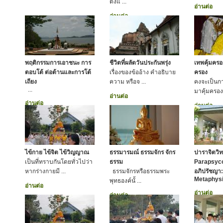
ตั้งแ ...
อ่านต่อ
อ่านต่อ
พฤติกรรมการเอาชนะ การ
ชีวิตที่ผลัดวันประกันพรุ่ง
เทพคุ้มคร
ตอบโต้ ต่อต้านและการโต้
เรื่องของข้ออ้าง คำอธิบาย
ครอง
เถียง
ความ หรือจ ...
คงจะเป็นกา
...
มาคุ้มครองเ
อ่านต่อ
อ่านต่อ
อ่านต่อ
ไข้กาย ไข้จิต ไข้วิญญาณ
ธรรมารมณ์ ธรรมจักร จักร
ปาราจิตวิท
เป็นที่ทราบกันโดยทั่วไปว่า
ธรรม
Parapsyco
หากร่างกายมี ...
ธรรมจักรหรือธรรมพระ
อภิปรัชญา: 
Metaphysi
พุทธองค์นั้ ...
อ่านต่อ
อ่านต่อ
อ่านต่อ