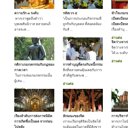
ความรัก ๓ ระดับ
รหัสเวร ๔
หัวใจเกมกล
หากเราพูดถึงคำว่า
”เป็นการประกอบกิจกรรมที่
เบียดเบียน
บุพเพสันนิวาส หลายคนก็
ถูกกิจกับบุคคล ที่สอดคล้อง
เบียดเบีย
อาจจะค ...
กับสั ...
เรื่องทำบุ ...
อ่านต่อ
อ่านต่อ
อ่านต่อ
จิตว่างจาก
จิตว่างจาก
ได้ ๓ ระดับชั
อ่านต่อ
กติกาเกมกลกรรมกับกฏของ
การทำบุญที่ตรงกับหนี้กรรม
กาลเวลา
สิ่งที่หลายคนคุ้นเคยกับการ
ในการเล่นเกมกลกรรมนั้น
ทำดีคู่กับพระพ ...
ผู้เล่น ...
อ่านต่อ
อ่านต่อ
เรียงลำดับการส่งภาพนิมิต
ลักษณะของจิต
การบริหาร
การเกิดซึ่งเป็นผล จากก่อน
เราจะเรียกจุติจิตเป็นจิตได้
หากเราไม่มี
ไปหลัง
จะต้องอยู่ในกายที่มีสังขาร
ทำงานไปต