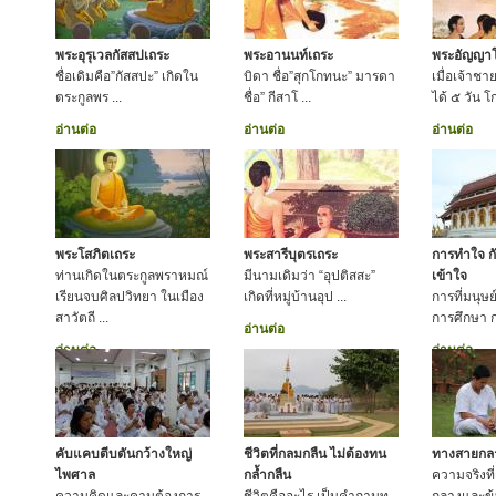
พระอุรุเวลกัสสปเถระ
พระอานนท์เถระ
พระอัญญา
ชื่อเดิมคือ”กัสสปะ” เกิดใน
บิดา ชื่อ”สุกโกทนะ” มารดา
เมื่อเจ้าชา
ตระกูลพร ...
ชื่อ” กีสาโ ...
ได้ ๕ วัน 
อ่านต่อ
อ่านต่อ
อ่านต่อ
พระโสภิตเถระ
พระสารีบุตรเถระ
การทำใจ ก
ท่านเกิดในตระกูลพราหมณ์
มีนามเดิมว่า “อุปติสสะ”
เข้าใจ
เรียนจบศิลปวิทยา ในเมือง
เกิดที่หมู่บ้านอุป ...
การที่มนุษ
สาวัตถี ...
การศึกษา ก
อ่านต่อ
อ่านต่อ
อ่านต่อ
คับแคบตีบตันกว้างใหญ่
ชีวิตที่กลมกลืน ไม่ต้องทน
ทางสายกลาง
ไพศาล
กล้ำกลืน
ความจริงที