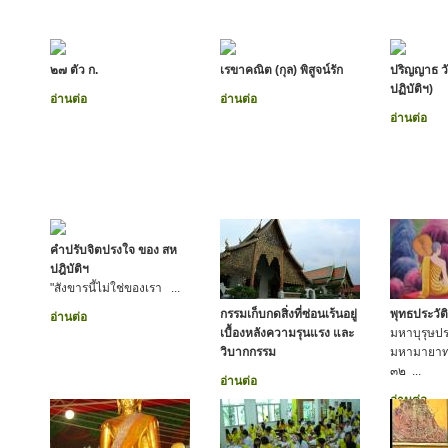
๒๗ ตัว ก.
เรขาคณิต (กุล) พิสูจน์รัก
ปริญญาธ ว
ปฏิบัติฯ)
อ่านต่อ
อ่านต่อ
อ่านต่อ
คำปรับจิตปรงใจ ของ สห
ปฎิบัติฯ
"สังขารนี้ไม่ใช่ของเรา ...
กรรมเก็บกดสิ่งที่ซ่อนเร้นอยู่
พุทธประวัติ
อ่านต่อ
เบื้องหลังความรุนแรง และ
มหาบุรุษประ
วิบากกรรม
มหามายาทร
๓๒ ...
อ่านต่อ
อ่านต่อ