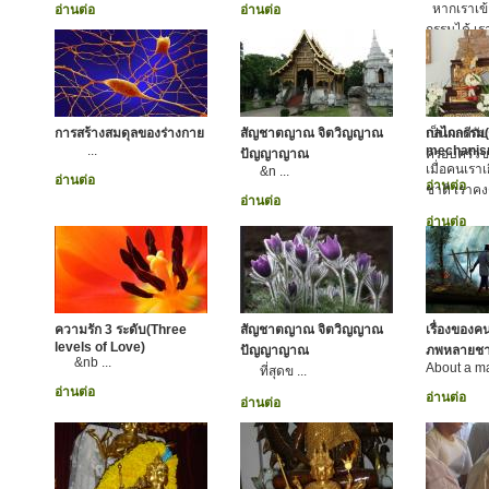
หากเราเข้
อ่านต่อ
อ่านต่อ
กรรมได้ เราก
บริหารกรร
ขณะเดียวกั
ของเราให้
ยถากรรม ย
การสร้างสมดุลของร่างกาย
สัญชาตญาณ จิตวิญญาณ
เป็นผลดีกั
กลไกกรรม
...
mechanis
ปัญญาญาณ
ครอบครัวข
เมื่อคนเรา
&n ...
อ่านต่อ
อ่านต่อ
ชาติ เราคงต
อ่านต่อ
อ่านต่อ
ความรัก 3 ระดับ(Three
สัญชาตญาณ จิตวิญญาณ
เรื่องของค
levels of Love)
ปัญญาญาณ
ภพหลายชา
&nb ...
About a ma
ที่สุดข ...
อ่านต่อ
อ่านต่อ
อ่านต่อ