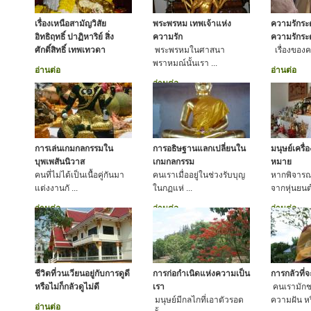
เรื่องเหนือสามัญวิสัย
พระพรหม เทพเจ้าแห่ง
ความรักระ
อิทธิฤทธิ์ ปาฏิหาริย์ สิ่ง
ความรัก
ความรักระ
ศักดิ์สิทธิ์ เทพเทวดา
พระพรหมในศาสนา
เรื่องของคว
พราหมณ์นั้นเรา ...
อ่านต่อ
อ่านต่อ
อ่านต่อ
การเล่นเกมกลกรรมใน
การอธิษฐานแลกเปลี่ยนใน
มนุษย์เครื
บุพเพสันนิวาส
เกมกลกรรม
หมาย
คนที่ไม่ได้เป็นเนื้อคู่กันมา
คนเราเมื่ออยู่ในช่วงรับบุญ
หากพิจารณา
แต่งงานกั ...
ในกฏแห่ ...
จากหุ่นยนต์
อ่านต่อ
อ่านต่อ
อ่านต่อ
ชีวิตที่วนเวียนอยู่กับการดูดี
การก่อกำเนิดแห่งความเป็น
การกลัวที่
หรือไม่ก็กลัวดูไม่ดี
เรา
คนเรามักช
มนุษย์มีกลไกที่เอาตัวรอด
ความฝัน หร
อ่านต่อ