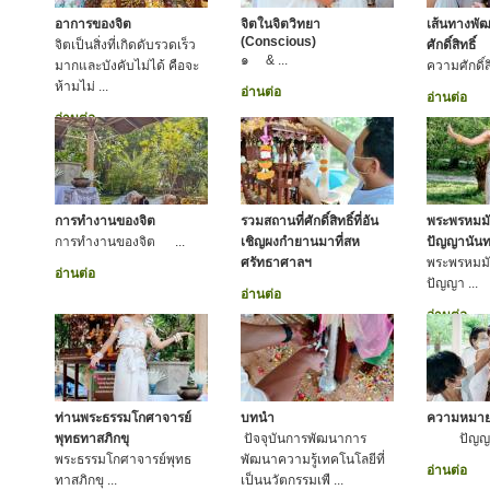
อาการของจิต
จิตในจิตวิทยา
เส้นทางพั
(Conscious)
จิตเป็นสิ่งที่เกิดดับรวดเร็ว
ศักดิ์สิทธิ์
๑ & ...
มากและบังคับไม่ได้ คือจะ
ความศักดิ์สิทธ
ห้ามไม่ ...
อ่านต่อ
อ่านต่อ
อ่านต่อ
การทำงานของจิต
รวมสถานที่ศักดิ์สิทธิ์ที่อัน
พระพรหมมั
การทำงานของจิต ...
เชิญผงกำยานมาที่สห
ปัญญานันท
ศรัทธาศาลฯ
พระพรหมมั
อ่านต่อ
ปัญญา ...
อ่านต่อ
อ่านต่อ
ท่านพระธรรมโกศาจารย์
บทนำ
ความหมา
พุทธทาสภิกขุ
ปัจจุบันการพัฒนาการ
ปัญญา ห
พระธรรมโกศาจารย์พุทธ
พัฒนาความรู้เทคโนโลยีที่
อ่านต่อ
ทาสภิกขุ ...
เป็นนวัตกรรมเพื ...