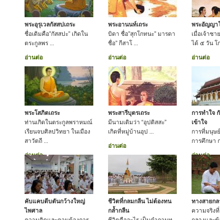
พระอุรุเวลกัสสปเถระ
พระอานนท์เถระ
พระอัญญา
ชื่อเดิมคือ”กัสสปะ” เกิดใน
บิดา ชื่อ”สุกโกทนะ” มารดา
เมื่อเจ้าชา
ตระกูลพร ...
ชื่อ” กีสาโ ...
ได้ ๕ วัน 
อ่านต่อ
อ่านต่อ
อ่านต่อ
พระโสภิตเถระ
พระสารีบุตรเถระ
การทำใจ ก
ท่านเกิดในตระกูลพราหมณ์
มีนามเดิมว่า “อุปติสสะ”
เข้าใจ
เรียนจบศิลปวิทยา ในเมือง
เกิดที่หมู่บ้านอุป ...
การที่มนุษ
สาวัตถี ...
การศึกษา ก
อ่านต่อ
อ่านต่อ
อ่านต่อ
คับแคบตีบตันกว้างใหญ่
ชีวิตที่กลมกลืน ไม่ต้องทน
ทางสายกลาง
ไพศาล
กล้ำกลืน
ความจริงที