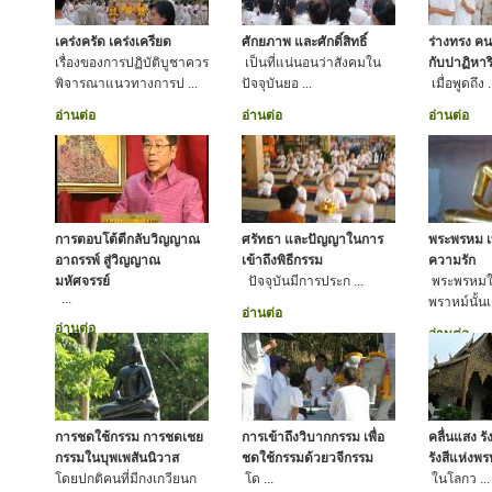
เคร่งครัด เคร่งเครียด
ศักยภาพ และศักดิ์สิทธิ์
ร่างทรง คน
เรื่องของการปฏิบัติบูชาควร
เป็นที่แน่นอนว่าสังคมใน
กับปาฏิหาริ
พิจารณาแนวทางการป ...
ปัจจุบันยอ ...
เมื่อพูดถึง .
อ่านต่อ
อ่านต่อ
อ่านต่อ
การตอบโต้ตีกลับวิญญาณ
ศรัทธา และปัญญาในการ
พระพรหม เ
อาถรรพ์ สู่วิญญาณ
เข้าถึงพิธีกรรม
ความรัก
มหัศจรรย์
ปัจจุบันมีการประก ...
พระพรหม
...
พราหม์นั้นเ
อ่านต่อ
อ่านต่อ
อ่านต่อ
การชดใช้กรรม การชดเชย
การเข้าถึงวิบากกรรม เพื่อ
คลื่นแสง รั
กรรมในบุพเพสันนิวาส
ชดใช้กรรมด้วยวจีกรรม
รังสีแห่งพ
โดยปกติคนที่มีกงเกวียนก
โด ...
ในโลกว ...