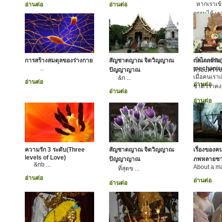
หากเราเข้
อ่านต่อ
อ่านต่อ
กรรมได้ เราก
บริหารกรร
ขณะเดียวกั
ของเราให้
ยถากรรม ย
การสร้างสมดุลของร่างกาย
สัญชาตญาณ จิตวิญญาณ
เป็นผลดีกั
กลไกกรรม
...
mechanis
ปัญญาญาณ
ครอบครัวข
เมื่อคนเรา
&n ...
อ่านต่อ
อ่านต่อ
ชาติ เราคงต
อ่านต่อ
อ่านต่อ
ความรัก 3 ระดับ(Three
สัญชาตญาณ จิตวิญญาณ
เรื่องของค
levels of Love)
ปัญญาญาณ
ภพหลายชา
&nb ...
About a ma
ที่สุดข ...
อ่านต่อ
อ่านต่อ
อ่านต่อ