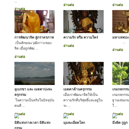
...
อ่านต่อ
อ่านต่อ
อ่านต่อ
การพัฒนาจิต สู่ภราดรภาพ
ความรัก หรือ ความใคร่
มหาเทพปะ
...
เป็นลักษณะวุฒิภาวะของ
อ่านต่อ
จิต เมื่อถูกพัฒ ...
อ่านต่อ
อ่านต่อ
อุเบกขา และ เมตตาปะทะ
เมตตาต้านครุกรรม
เกมกลกรร
ครุกรรม
เมื่อเราพัฒนาจิตให้เป็น
เกมกลกรรม
ในความเป็นจริงในปัจจุบัน
ความรักที่บริสุทธิ์และอยู่ใน
ฐานเล่นเกม
คนที ...
ระ ...
ใ ...
อ่านต่อ
อ่านต่อ
อ่านต่อ
มิติแห่งกาลเวลา มิติแห่ง
มุมละเอียดโลก
มึงผิด กูถูก
กรรม