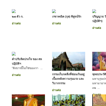
๒๗ ตัว ก.
เรขาคณิต (กุล) พิสูจน์รัก
ปริญญาธ ว
ปฏิบัติฯ)
อ่านต่อ
อ่านต่อ
อ่านต่อ
คำปรับจิตปรงใจ ของ สห
ปฎิบัติฯ
"สังขารนี้ไม่ใช่ของเรา ...
กรรมเก็บกดสิ่งที่ซ่อนเร้นอยู่
พุทธประวัติ
อ่านต่อ
เบื้องหลังความรุนแรง และ
มหาบุรุษประ
วิบากกรรม
มหามายาทร
๓๒ ...
อ่านต่อ
อ่านต่อ