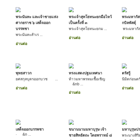
พระนันทะ และเจ้าชายแห่ง
พระเจ้าสุทโธทนะยกมือไหว้
พระมหากัสส
ศากยราช ๖ เสด็จออก
เป็นครั้งที่ ๓
กบิลพัสดุ์
บรรพชา
พระเจ้าสุทโธทนะยกม ...
พระมหากัส
พระนันทะสำเร ...
อ่านต่อ
อ่านต่อ
อ่านต่อ
พุทธสาวก
ทรงแสดงปฐมเทศนา
ตรัสรู้
ยศสกุลบุตรออกบวช ...
ท้าวมหาพรหมเชื้อเชิญ
นิมิตก่อนต
&nb ...
อ่านต่อ
อ่านต่อ
อ่านต่อ
เสด็จออกบรรพชา
ขนานนามมหาบุรุษ เจ้า
มหาบุรุษปร
· &n ...
ชายสิทธัตถะ โดยพราหม์ ๘
พระนางสิร