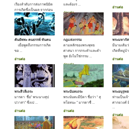
เรียงลำดับการส่งภาพนิมิต
และต้องร ...
อ่านต่อ
การเกิดซึ่งเป็นผล จากก่อน
อ่านต่อ
ไปหลัง
อ่านต่อ
คันธัพพะ คนธรรพ์ ทันคน
กฎแห่งกรรม
พระมหากัส
เมื่อพูดถึงกรรมการเกิด
ตามหลักของพระพุทธ
มีนามเดิมว
ขอ ...
ศาสนา การกระทำและคำ
เกิดที่หมู่บ
พูด ยังไม่ใช่กรรม ...
อ่านต่อ
อ่านต่อ
อ่านต่อ
พระสีวลีเถระ
พระนันทเถระ
พระอนุรุทธ
มารดา ชื่อ” พระนางสุป
พระนันทะมีบิดา ชื่อว่า “ สุ
ท่านเป็นเจ
ปวาสา” ซึ่งเป ...
ทโธทนะ ” มารดาชื่ ...
ศากยวงศ์ มี
...
อ่านต่อ
อ่านต่อ
อ่านต่อ