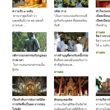
ความรัก ๓ ระดับ
รหัสเวร ๔
หัวใจเกมกล
หากเราพูดถึงคำว่า
”เป็นการประกอบกิจกรรมที่
เบียดเบียน
บุพเพสันนิวาส หลายคนก็
ถูกกิจกับบุคคล ที่สอดคล้อง
เบียดเบีย
อาจจะค ...
กับสั ...
เรื่องทำบุ ...
อ่านต่อ
อ่านต่อ
อ่านต่อ
จิตว่างจาก
จิตว่างจาก
ได้ ๓ ระดับชั
อ่านต่อ
กติกาเกมกลกรรมกับกฏของ
การทำบุญที่ตรงกับหนี้กรรม
กาลเวลา
สิ่งที่หลายคนคุ้นเคยกับการ
ในการเล่นเกมกลกรรมนั้น
ทำดีคู่กับพระพ ...
ผู้เล่น ...
อ่านต่อ
อ่านต่อ
เรียงลำดับการส่งภาพนิมิต
ลักษณะของจิต
การบริหาร
การเกิดซึ่งเป็นผล จากก่อน
เราจะเรียกจุติจิตเป็นจิตได้
หากเราไม่มี
ไปหลัง
จะต้องอยู่ในกายที่มีสังขาร
ทำงานไปต