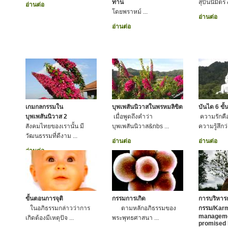
ท่าน
สุบินนิมิตร
อ่านต่อ
โดยพราหม์ ...
อ่านต่อ
อ่านต่อ
เกมกลกรรมใน
บุพเพสันนิวาสในพรหมลิขิต
บันได 6 ขั
บุพเพสันนิวาส 2
เมื่อพูดถึงคำว่า
ความรักคือ
สังคมไทยของเรานั้น มี
บุพเพสันนิวาส&nbs ...
ความรู้สึกว
วัฒนธรรมที่ดีงาม ...
อ่านต่อ
อ่านต่อ
อ่านต่อ
ขั้นตอนการจุติ
กรรมการเกิด
การบริหาร
ในอภิธรรมกล่าวว่าการ
ตามหลักอภิธรรมของ
กรรม/Kar
manageme
เกิดต้องมีเหตุปัจ ...
พระพุทธศาสนา ...
promised