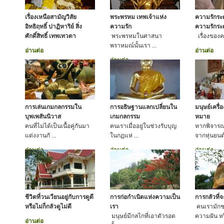
เรื่องเหนือสามัญวิสัย
พระพรหม เทพเจ้าแห่ง
ความรักระ
อิทธิฤทธิ์ ปาฏิหาริย์ สิ่ง
ความรัก
ความรักระ
ศักดิ์สิทธิ์ เทพเทวดา
พระพรหมในศาสนา
เรื่องของคว
พราหมณ์นั้นเรา ...
อ่านต่อ
อ่านต่อ
อ่านต่อ
การเล่นเกมกลกรรมใน
การอธิษฐานแลกเปลี่ยนใน
มนุษย์เครื
บุพเพสันนิวาส
เกมกลกรรม
หมาย
คนที่ไม่ได้เป็นเนื้อคู่กันมา
คนเราเมื่ออยู่ในช่วงรับบุญ
หากพิจารณา
แต่งงานกั ...
ในกฏแห่ ...
จากหุ่นยนต์
อ่านต่อ
อ่านต่อ
อ่านต่อ
ชีวิตที่วนเวียนอยู่กับการดูดี
การก่อกำเนิดแห่งความเป็น
การกลัวที่
หรือไม่ก็กลัวดูไม่ดี
เรา
คนเรามักช
มนุษย์มีกลไกที่เอาตัวรอด
ความฝัน หร
อ่านต่อ