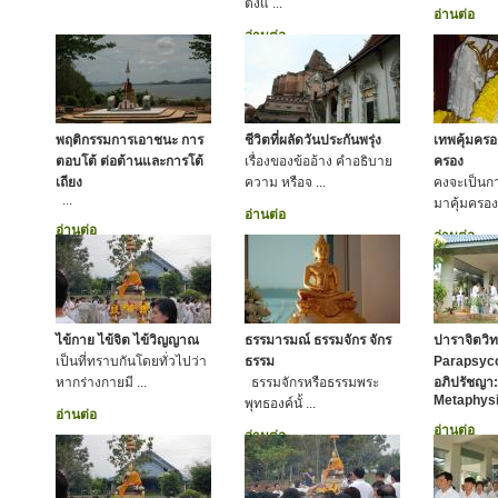
ตั้งแ ...
อ่านต่อ
อ่านต่อ
พฤติกรรมการเอาชนะ การ
ชีวิตที่ผลัดวันประกันพรุ่ง
เทพคุ้มคร
ตอบโต้ ต่อต้านและการโต้
เรื่องของข้ออ้าง คำอธิบาย
ครอง
เถียง
ความ หรือจ ...
คงจะเป็นกา
...
มาคุ้มครองเ
อ่านต่อ
อ่านต่อ
อ่านต่อ
ไข้กาย ไข้จิต ไข้วิญญาณ
ธรรมารมณ์ ธรรมจักร จักร
ปาราจิตวิท
เป็นที่ทราบกันโดยทั่วไปว่า
ธรรม
Parapsyco
หากร่างกายมี ...
ธรรมจักรหรือธรรมพระ
อภิปรัชญา: 
Metaphysi
พุทธองค์นั้ ...
อ่านต่อ
อ่านต่อ
อ่านต่อ