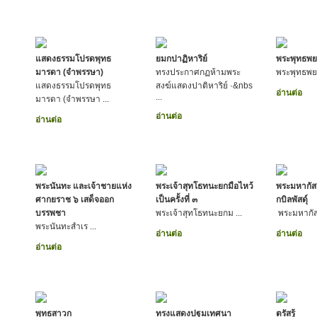
แสดงธรรมโปรดพุทธ
ยมกปาฏิหาริย์
พระพุทธพย
มารดา (จำพรรษา)
ทรงประกาศกฏห้ามพระ
พระพุทธพย
แสดงธรรมโปรดพุทธ
สงฆ์แสดงปาติหาริย์ ·&nbs
อ่านต่อ
...
มารดา (จำพรรษา ...
อ่านต่อ
อ่านต่อ
พระนันทะ และเจ้าชายแห่ง
พระเจ้าสุทโธทนะยกมือไหว้
พระมหากัสส
ศากยราช ๖ เสด็จออก
เป็นครั้งที่ ๓
กบิลพัสดุ์
บรรพชา
พระเจ้าสุทโธทนะยกม ...
พระมหากัส
พระนันทะสำเร ...
อ่านต่อ
อ่านต่อ
อ่านต่อ
พุทธสาวก
ทรงแสดงปฐมเทศนา
ตรัสรู้