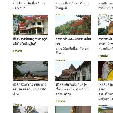
คนที่ไม่ได้เป็นเนื้อคู่กันมา
คนเราเมื่ออยู่ในช่วงรับบุญ
หากพิจารณา
แต่งงานกั ...
ในกฏแห่ ...
จากหุ่นยนต์
อ่านต่อ
อ่านต่อ
อ่านต่อ
ชีวิตที่วนเวียนอยู่กับการดูดี
การก่อกำเนิดแห่งความเป็น
การกลัวที่
หรือไม่ก็กลัวดูไม่ดี
เรา
คนเรามักช
มนุษย์มีกลไกที่เอาตัวรอด
ความฝัน หร
อ่านต่อ
ตั้งแ ...
อ่านต่อ
อ่านต่อ
พฤติกรรมการเอาชนะ การ
ชีวิตที่ผลัดวันประกันพรุ่ง
เทพคุ้มคร
ตอบโต้ ต่อต้านและการโต้
เรื่องของข้ออ้าง คำอธิบาย
ครอง
เถียง
ความ หรือจ ...
คงจะเป็นกา
...
มาคุ้มครองเ
อ่านต่อ
อ่านต่อ
อ่านต่อ