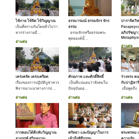
ไข้กาย ไข้จิต ไข้วิญญาณ
ธรรมารมณ์ ธรรมจักร จักร
ปาราจิตวิท
เป็นที่ทราบกันโดยทั่วไปว่า
ธรรม
Parapsyco
หากร่างกายมี ...
ธรรมจักรหรือธรรมพระ
อภิปรัชญา: 
Metaphysi
พุทธองค์นั้ ...
อ่านต่อ
อ่านต่อ
อ่านต่อ
เคร่งครัด เคร่งเครียด
ศักยภาพ และศักดิ์สิทธิ์
ร่างทรง คน
เรื่องของการปฏิบัติบูชาควร
เป็นที่แน่นอนว่าสังคมใน
กับปาฏิหาริ
พิจารณาแนวทางการป ...
ปัจจุบันยอ ...
เมื่อพูดถึง .
อ่านต่อ
อ่านต่อ
อ่านต่อ
การตอบโต้ตีกลับวิญญาณ
ศรัทธา และปัญญาในการ
พระพรหม เ
อาถรรพ์ สู่วิญญาณ
เข้าถึงพิธีกรรม
ความรัก