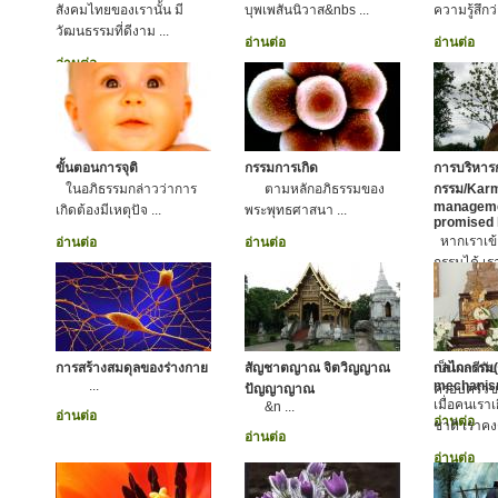
สังคมไทยของเรานั้น มี
บุพเพสันนิวาส&nbs ...
ความรู้สึกว
วัฒนธรรมที่ดีงาม ...
อ่านต่อ
อ่านต่อ
อ่านต่อ
ขั้นตอนการจุติ
กรรมการเกิด
การบริหาร
ในอภิธรรมกล่าวว่าการ
ตามหลักอภิธรรมของ
กรรม/Kar
manageme
เกิดต้องมีเหตุปัจ ...
พระพุทธศาสนา ...
promised
หากเราเข้
อ่านต่อ
อ่านต่อ
กรรมได้ เราก
บริหารกรร
ขณะเดียวกั
ของเราให้
ยถากรรม ย
การสร้างสมดุลของร่างกาย
สัญชาตญาณ จิตวิญญาณ
เป็นผลดีกั
กลไกกรรม
...
mechanis
ปัญญาญาณ
ครอบครัวข
เมื่อคนเรา
&n ...
อ่านต่อ
อ่านต่อ
ชาติ เราคงต
อ่านต่อ
อ่านต่อ