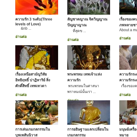
ความรัก 3 ระดับ(Three
สัญชาตญาณ จิตวิญญาณ
เรื่องของค
levels of Love)
ปัญญาญาณ
ภพหลายชา
&nb ...
About a ma
ที่สุดข ...
อ่านต่อ
อ่านต่อ
อ่านต่อ
เรื่องเหนือสามัญวิสัย
พระพรหม เทพเจ้าแห่ง
ความรักระ
อิทธิฤทธิ์ ปาฏิหาริย์ สิ่ง
ความรัก
ความรักระ
ศักดิ์สิทธิ์ เทพเทวดา
พระพรหมในศาสนา
เรื่องของคว
พราหมณ์นั้นเรา ...
อ่านต่อ
อ่านต่อ
อ่านต่อ
การเล่นเกมกลกรรมใน
การอธิษฐานแลกเปลี่ยนใน
มนุษย์เครื
บุพเพสันนิวาส
เกมกลกรรม
หมาย