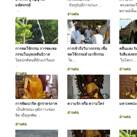
มหัศจรรย์
ปัจจุบันมีการประก ...
พระพรหม
...
พราหม์นั้นเ
อ่านต่อ
อ่านต่อ
อ่านต่อ
การชดใช้กรรม การชดเชย
การเข้าถึงวิบากกรรม เพื่อ
คลื่นแสง รั
กรรมในบุพเพสันนิวาส
ชดใช้กรรมด้วยวจีกรรม
รังสีแห่งพ
โดยปกติคนที่มีกงเกวียนก
โด ...
ในโลกว ...
...
อ่านต่อ
อ่านต่อ
อ่านต่อ
การพัฒนาจิต สู่ภราดรภาพ
ความรัก หรือ ความใคร่
มหาเทพปะ
...
เป็นลักษณะวุฒิภาวะของ
อ่านต่อ
จิต เมื่อถูกพัฒ ...
อ่านต่อ
อ่านต่อ