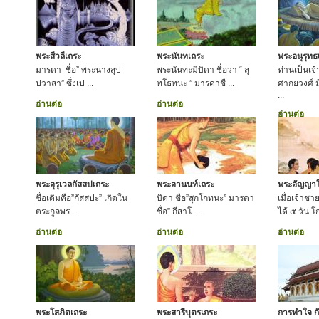
พระสีวลีเถระ
พระนันทเถระ
พระอนุรุทธ
มารดา ชื่อ” พระนางสุป
พระนันทะมีบิดา ชื่อว่า “ สุ
ท่านเป็นเจ
ปวาสา” ซึ่งเป ...
ทโธทนะ ” มารดาชื่ ...
ศากยวงศ์ มี
...
อ่านต่อ
อ่านต่อ
อ่านต่อ
พระอุรุเวลกัสสปเถระ
พระอานนท์เถระ
พระอัญญา
ชื่อเดิมคือ”กัสสปะ” เกิดใน
บิดา ชื่อ”สุกโกทนะ” มารดา
เมื่อเจ้าชา
ตระกูลพร ...
ชื่อ” กีสาโ ...
ได้ ๕ วัน 
อ่านต่อ
อ่านต่อ
อ่านต่อ
พระโสภิตเถระ
พระสารีบุตรเถระ
การทำใจ ก