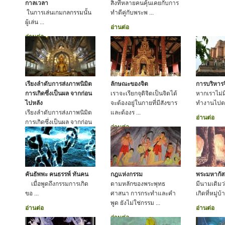
กาลเวลา
สิ่งที่หลายคนคุ้นเคยกับการ
ในการเล่นเกมกลกรรมนั้น
ทำดีคู่กับพระพ ...
ผู้เล่น ...
อ่านต่อ
อ่านต่อ
เรียงลำดับการส่งภาพนิมิต
ลักษณะของจิต
การบริหาร
การเกิดซึ่งเป็นผล จากก่อน
เราจะเรียกจุติจิตเป็นจิตได้
หากเราไม่มี
ไปหลัง
จะต้องอยู่ในกายที่มีสังขาร
ทำงานไปต
เรียงลำดับการส่งภาพนิมิต
และต้องร ...
อ่านต่อ
การเกิดซึ่งเป็นผล จากก่อน
อ่านต่อ
ไปหลัง
อ่านต่อ
คันธัพพะ คนธรรพ์ ทันคน
กฎแห่งกรรม
พระมหากัส
เมื่อพูดถึงกรรมการเกิด
ตามหลักของพระพุทธ
มีนามเดิมว
ขอ ...
ศาสนา การกระทำและคำ
เกิดที่หมู่บ
พูด ยังไม่ใช่กรรม ...
อ่านต่อ
อ่านต่อ
อ่านต่อ