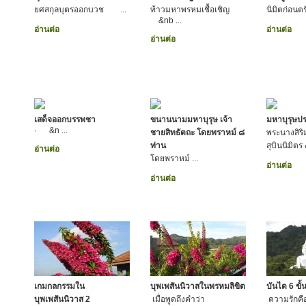
ยศสกุลบุตรออกบวช ...
ท้าวมหาพรหมเชื้อเชิญ
นิมิตก่อนต
&nb ...
อ่านต่อ
อ่านต่อ
อ่านต่อ
เสด็จออกบรรพชา
ขนานนามมหาบุรุษ เจ้า
มหาบุรุษปร
· &n ...
ชายสิทธัตถะ โดยพราหม์ ๘
พระนางสิร
ท่าน
สุบินนิมิตร
อ่านต่อ
โดยพราหม์ ...
อ่านต่อ
อ่านต่อ
เกมกลกรรมใน
บุพเพสันนิวาสในพรหมลิขิต
บันได 6 ขั
บุพเพสันนิวาส 2
เมื่อพูดถึงคำว่า
ความรักคือ