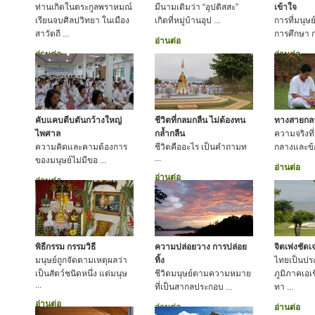
ท่านเกิดในตระกูลพราหมณ์
มีนามเดิมว่า “อุปติสสะ”
เข้าใจ
เรียนจบศิลปวิทยา ในเมือง
เกิดที่หมู่บ้านอุป ...
การที่มนุษ
สาวัตถี ...
การศึกษา ก
อ่านต่อ
อ่านต่อ
อ่านต่อ
คับแคบตีบตันกว้างใหญ่
ชีวิตที่กลมกลืน ไม่ต้องทน
ทางสายกลาง
ไพศาล
กล้ำกลืน
ความจริงที
ความคิดและคามต้องการ
ชีวิตคืออะไร เป็นคำถามท
กลางและข้อป
...
ของมนุษย์ไม่มีขอ ...
อ่านต่อ
อ่านต่อ
อ่านต่อ
พิธีกรรม กรรมวิธี
ความปล่อยวาง การปล่อย
จิตเพ่งชัด
มนุษย์ถูกจัดตามเหตุผลว่า
ทิ้ง
ไทยเป็นประ
เป็นสัตว์ชนิดหนึ่ง แต่มนุษ
ชีวิตมนุษย์ตามความหมาย
ภูมิภาคเอเช
...
ที่เป็นสากลประกอบ ...
ทา ...
อ่านต่อ
อ่านต่อ
อ่านต่อ