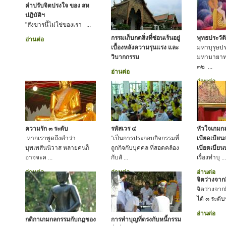
คำปรับจิตปรงใจ ของ สห
ปฎิบัติฯ
"สังขารนี้ไม่ใช่ของเรา ...
กรรมเก็บกดสิ่งที่ซ่อนเร้นอยู่
พุทธประวัติ
อ่านต่อ
เบื้องหลังความรุนแรง และ
มหาบุรุษประ
วิบากกรรม
มหามายาทร
๓๒ ...
อ่านต่อ
อ่านต่อ
ความรัก ๓ ระดับ
รหัสเวร ๔
หัวใจเกมกล
หากเราพูดถึงคำว่า
”เป็นการประกอบกิจกรรมที่
เบียดเบียน
บุพเพสันนิวาส หลายคนก็
ถูกกิจกับบุคคล ที่สอดคล้อง
เบียดเบีย
อาจจะค ...
กับสั ...
เรื่องทำบุ ...
อ่านต่อ
อ่านต่อ
อ่านต่อ
จิตว่างจาก
จิตว่างจาก
ได้ ๓ ระดับชั
อ่านต่อ
กติกาเกมกลกรรมกับกฏของ
การทำบุญที่ตรงกับหนี้กรรม