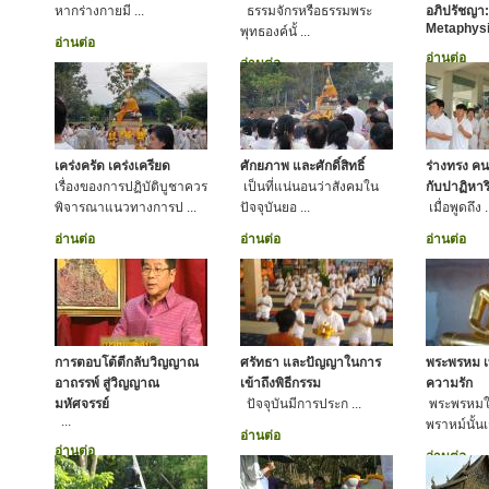
หากร่างกายมี ...
ธรรมจักรหรือธรรมพระ
อภิปรัชญา: 
Metaphysi
พุทธองค์นั้ ...
อ่านต่อ
อ่านต่อ
อ่านต่อ
เคร่งครัด เคร่งเครียด
ศักยภาพ และศักดิ์สิทธิ์
ร่างทรง คน
เรื่องของการปฏิบัติบูชาควร
เป็นที่แน่นอนว่าสังคมใน
กับปาฏิหาริ
พิจารณาแนวทางการป ...
ปัจจุบันยอ ...
เมื่อพูดถึง .
อ่านต่อ
อ่านต่อ
อ่านต่อ
การตอบโต้ตีกลับวิญญาณ
ศรัทธา และปัญญาในการ
พระพรหม เ
อาถรรพ์ สู่วิญญาณ
เข้าถึงพิธีกรรม
ความรัก
มหัศจรรย์
ปัจจุบันมีการประก ...
พระพรหม
...
พราหม์นั้นเ
อ่านต่อ
อ่านต่อ
อ่านต่อ