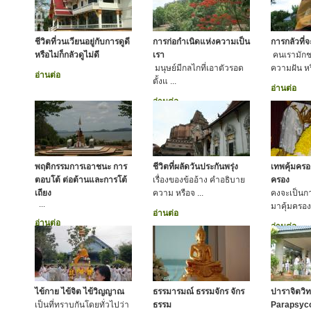
ชีวิตที่วนเวียนอยู่กับการดูดี
การก่อกำเนิดแห่งความเป็น
การกลัวที่
หรือไม่ก็กลัวดูไม่ดี
เรา
คนเรามักช
มนุษย์มีกลไกที่เอาตัวรอด
ความฝัน หร
อ่านต่อ
ตั้งแ ...
อ่านต่อ
อ่านต่อ
พฤติกรรมการเอาชนะ การ
ชีวิตที่ผลัดวันประกันพรุ่ง
เทพคุ้มคร
ตอบโต้ ต่อต้านและการโต้
เรื่องของข้ออ้าง คำอธิบาย
ครอง
เถียง
ความ หรือจ ...
คงจะเป็นกา
...
มาคุ้มครองเ
อ่านต่อ
อ่านต่อ
อ่านต่อ
ไข้กาย ไข้จิต ไข้วิญญาณ
ธรรมารมณ์ ธรรมจักร จักร
ปาราจิตวิท
เป็นที่ทราบกันโดยทั่วไปว่า
ธรรม
Parapsyco