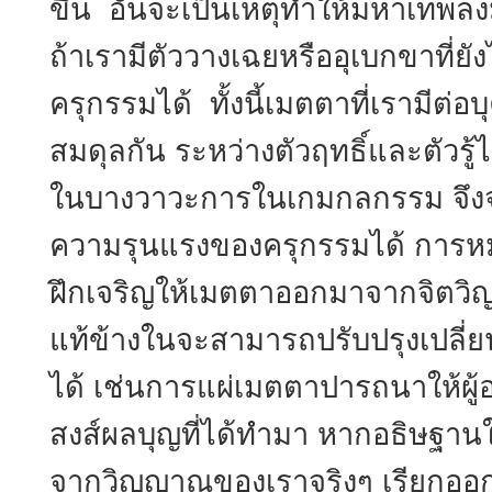
ขึ้น อันจะเป็นเหตุทำให้มหาเทพลงม
ถ้าเรามีตัววางเฉยหรืออุเบกขาที่ยัง
ครุกรรมได้ ทั้งนี้เมตตาที่เรามีต่
สมดุลกัน ระหว่างตัวฤทธิ์และตัวรู้
ในบางวาวะการในเกมกลกรรม จึงจ
ความรุนแรงของครุกรรมได้ การหมั
ฝึกเจริญให้เมตตาออกมาจากจิตว
แท้ข้างในจะสามารถปรับปรุงเปลี่ยน
ได้ เช่นการแผ่เมตตาปารถนาให้ผู้อยู
สงส์ผลบุญที่ได้ทำมา หากอธิษฐาน
จากวิญญาณของเราจริงๆ เรียกอ