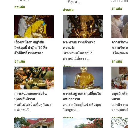
About a ma
ที่สุดข ...
อ่านต่อ
อ่านต่อ
อ่านต่อ
เรื่องเหนือสามัญวิสัย
พระพรหม เทพเจ้าแห่ง
ความรักระ
อิทธิฤทธิ์ ปาฏิหาริย์ สิ่ง
ความรัก
ความรักระ
ศักดิ์สิทธิ์ เทพเทวดา
พระพรหมในศาสนา
เรื่องของคว
พราหมณ์นั้นเรา ...
อ่านต่อ
อ่านต่อ
อ่านต่อ
การเล่นเกมกลกรรมใน
การอธิษฐานแลกเปลี่ยนใน
มนุษย์เครื
บุพเพสันนิวาส
เกมกลกรรม
หมาย
คนที่ไม่ได้เป็นเนื้อคู่กันมา
คนเราเมื่ออยู่ในช่วงรับบุญ
หากพิจารณา
แต่งงานกั ...
ในกฏแห่ ...
จากหุ่นยนต์
อ่านต่อ
อ่านต่อ
อ่านต่อ