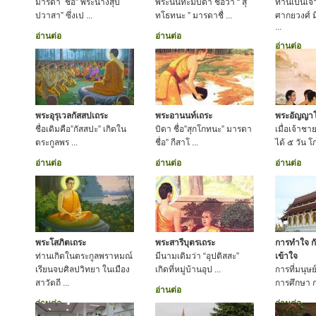
มารดา ชื่อ” พระนางสุป
พระนันทะมีบิดา ชื่อว่า “ สุ
ท่านเป็นเจ
ปวาสา” ซึ่งเป ...
ทโธทนะ ” มารดาชื่ ...
ศากยวงศ์ มี
...
อ่านต่อ
อ่านต่อ
อ่านต่อ
พระอุรุเวลกัสสปเถระ
พระอานนท์เถระ
พระอัญญา
ชื่อเดิมคือ”กัสสปะ” เกิดใน
บิดา ชื่อ”สุกโกทนะ” มารดา
เมื่อเจ้าชา
ตระกูลพร ...
ชื่อ” กีสาโ ...
ได้ ๕ วัน 
อ่านต่อ
อ่านต่อ
อ่านต่อ
พระโสภิตเถระ
พระสารีบุตรเถระ
การทำใจ ก
ท่านเกิดในตระกูลพราหมณ์
มีนามเดิมว่า “อุปติสสะ”
เข้าใจ
เรียนจบศิลปวิทยา ในเมือง
เกิดที่หมู่บ้านอุป ...
การที่มนุษ
สาวัตถี ...
การศึกษา ก
อ่านต่อ
อ่านต่อ
อ่านต่อ