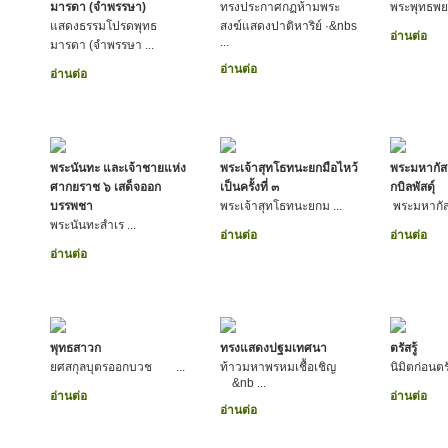
มารดา (จำพรรษา)
ทรงประกาศกฏห้ามพระ
พระพุทธพย
แสดงธรรมโปรดพุทธ
สงฆ์แสดงปาติหาริย์ ·&nbs
อ่านต่อ
...
มารดา (จำพรรษา ...
อ่านต่อ
อ่านต่อ
พระนันทะ และเจ้าชายแห่ง
พระเจ้าสุทโธทนะยกมือไหว้
พระมหากัสส
ศากยราช ๖ เสด็จออก
เป็นครั้งที่ ๓
กบิลพัสดุ์
บรรพชา
พระเจ้าสุทโธทนะยกม ...
พระมหากัส
พระนันทะสำเร ...
อ่านต่อ
อ่านต่อ
อ่านต่อ
พุทธสาวก
ทรงแสดงปฐมเทศนา
ตรัสรู้
ยศสกุลบุตรออกบวช ...
ท้าวมหาพรหมเชื้อเชิญ
นิมิตก่อนต
&nb ...
อ่านต่อ
อ่านต่อ
อ่านต่อ