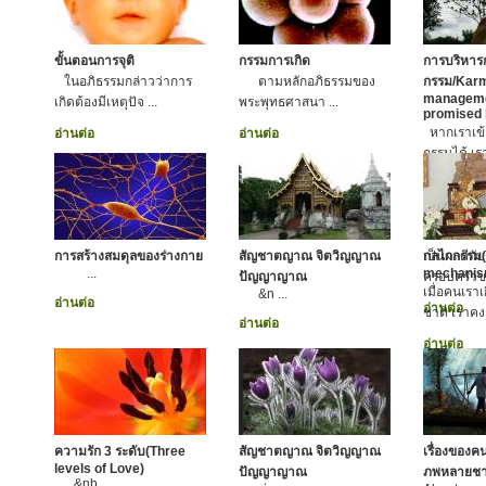
ขั้นตอนการจุติ
กรรมการเกิด
การบริหาร
ในอภิธรรมกล่าวว่าการ
ตามหลักอภิธรรมของ
กรรม/Kar
manageme
เกิดต้องมีเหตุปัจ ...
พระพุทธศาสนา ...
promised
หากเราเข้
อ่านต่อ
อ่านต่อ
กรรมได้ เราก
บริหารกรร
ขณะเดียวกั
ของเราให้
ยถากรรม ย
การสร้างสมดุลของร่างกาย
สัญชาตญาณ จิตวิญญาณ
เป็นผลดีกั
กลไกกรรม
...
mechanis
ปัญญาญาณ
ครอบครัวข
เมื่อคนเรา
&n ...
อ่านต่อ
อ่านต่อ
ชาติ เราคงต
อ่านต่อ
อ่านต่อ
ความรัก 3 ระดับ(Three
สัญชาตญาณ จิตวิญญาณ
เรื่องของค
levels of Love)
ปัญญาญาณ
ภพหลายชา
&nb ...