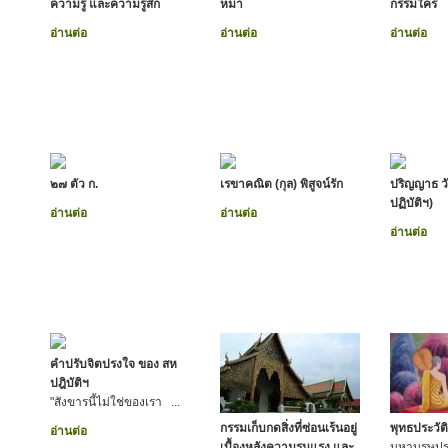
ความรู้ และความรู้สึก
หมา
กรรมใคร
อ่านต่อ
อ่านต่อ
อ่านต่อ
๒๗ ตัว ก.
เรขาคณิต (กุล) พิสูจน์รัก
ปริญญาธ ว
ปฏิบัติฯ)
อ่านต่อ
อ่านต่อ
อ่านต่อ
คำปรับจิตปรงใจ ของ สห
ปฎิบัติฯ
"สังขารนี้ไม่ใช่ของเรา ...
กรรมเก็บกดสิ่งที่ซ่อนเร้นอยู่
พุทธประวัติ
อ่านต่อ
เบื้องหลังความรุนแรง และ
มหาบุรุษประ