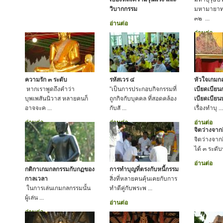
วิบากกรรม
มหามายาทร
๓๒ ...
อ่านต่อ
อ่านต่อ
ความรัก ๓ ระดับ
รหัสเวร ๔
หัวใจเกมกล
หากเราพูดถึงคำว่า
”เป็นการประกอบกิจกรรมที่
เบียดเบียน
บุพเพสันนิวาส หลายคนก็
ถูกกิจกับบุคคล ที่สอดคล้อง
เบียดเบีย
อาจจะค ...
กับสั ...
เรื่องทำบุ ...
อ่านต่อ
อ่านต่อ
อ่านต่อ
จิตว่างจาก
จิตว่างจาก
ได้ ๓ ระดับชั
อ่านต่อ
กติกาเกมกลกรรมกับกฏของ
การทำบุญที่ตรงกับหนี้กรรม
กาลเวลา
สิ่งที่หลายคนคุ้นเคยกับการ
ในการเล่นเกมกลกรรมนั้น
ทำดีคู่กับพระพ ...
ผู้เล่น ...
อ่านต่อ
อ่านต่อ