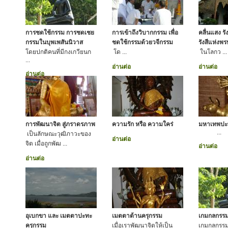
การชดใช้กรรม การชดเชย
การเข้าถึงวิบากกรรม เพื่อ
คลื่นแสง รั
กรรมในบุพเพสันนิวาส
ชดใช้กรรมด้วยวจีกรรม
รังสีแห่งพ
โดยปกติคนที่มีกงเกวียนก
โด ...
ในโลกว ...
...
อ่านต่อ
อ่านต่อ
อ่านต่อ
การพัฒนาจิต สู่ภราดรภาพ
ความรัก หรือ ความใคร่
มหาเทพปะ
...
เป็นลักษณะวุฒิภาวะของ
อ่านต่อ
จิต เมื่อถูกพัฒ ...
อ่านต่อ
อ่านต่อ
อุเบกขา และ เมตตาปะทะ
เมตตาต้านครุกรรม
เกมกลกรร
ครุกรรม
เมื่อเราพัฒนาจิตให้เป็น
เกมกลกรรม