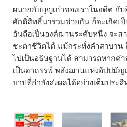
ผนวกกับบุญเก่าของเราในอดีต กับอ
ศักดิ์สิทธิ์มาร่วมช่วยกัน ก็จะเก
อันถือเป็นองค์ฌานระดับหนึ่ง จะส
ชะตาชีวิตได้ แม้กระทั่งคำสาบาน 
ไปเป็นอธิษฐานได้ สามารถหากคำส
เป็นอาถรรพ์ พลังฌานแห่งอัปปม
บาปที่กำลังส่งผลได้อย่างเต็มประส