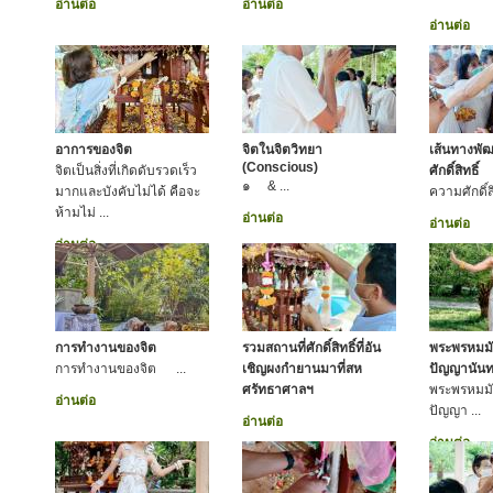
อ่านต่อ
อ่านต่อ
อ่านต่อ
อาการของจิต
จิตในจิตวิทยา
เส้นทางพั
(Conscious)
จิตเป็นสิ่งที่เกิดดับรวดเร็ว
ศักดิ์สิทธิ์
๑ & ...
มากและบังคับไม่ได้ คือจะ
ความศักดิ์สิทธ
ห้ามไม่ ...
อ่านต่อ
อ่านต่อ
อ่านต่อ
การทำงานของจิต
รวมสถานที่ศักดิ์สิทธิ์ที่อัน
พระพรหมมั
การทำงานของจิต ...
เชิญผงกำยานมาที่สห
ปัญญานันท
ศรัทธาศาลฯ
พระพรหมมั
อ่านต่อ
ปัญญา ...
อ่านต่อ
อ่านต่อ