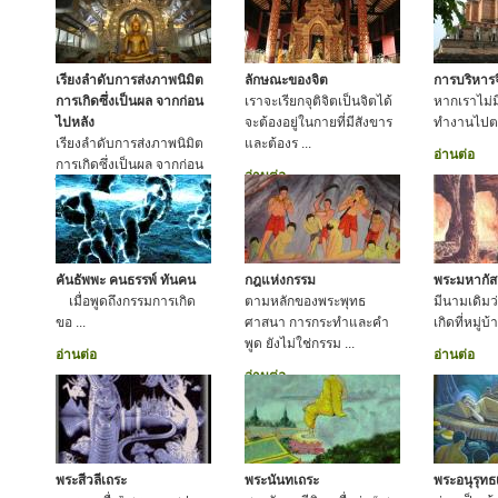
เรียงลำดับการส่งภาพนิมิต
ลักษณะของจิต
การบริหาร
การเกิดซึ่งเป็นผล จากก่อน
เราจะเรียกจุติจิตเป็นจิตได้
หากเราไม่มี
ไปหลัง
จะต้องอยู่ในกายที่มีสังขาร
ทำงานไปต
เรียงลำดับการส่งภาพนิมิต
และต้องร ...
อ่านต่อ
การเกิดซึ่งเป็นผล จากก่อน
อ่านต่อ
ไปหลัง
อ่านต่อ
คันธัพพะ คนธรรพ์ ทันคน
กฎแห่งกรรม
พระมหากัส
เมื่อพูดถึงกรรมการเกิด
ตามหลักของพระพุทธ
มีนามเดิมว
ขอ ...
ศาสนา การกระทำและคำ
เกิดที่หมู่บ
พูด ยังไม่ใช่กรรม ...
อ่านต่อ
อ่านต่อ
อ่านต่อ
พระสีวลีเถระ
พระนันทเถระ
พระอนุรุทธ