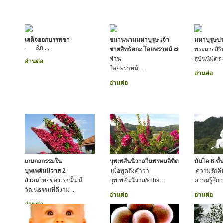
เสด็จออกบรรพชา
ขนานนามมหาบุรุษ เจ้า
มหาบุรุษปร
· &n ...
ชายสิทธัตถะ โดยพราหม์ ๘
พระนางสิร
ท่าน
สุบินนิมิตร
อ่านต่อ
โดยพราหม์ ...
อ่านต่อ
อ่านต่อ
เกมกลกรรมใน
บุพเพสันนิวาสในพรหมลิขิต
บันได 6 ขั
บุพเพสันนิวาส 2
เมื่อพูดถึงคำว่า
ความรักคือ
สังคมไทยของเรานั้น มี
บุพเพสันนิวาส&nbs ...
ความรู้สึกว
วัฒนธรรมที่ดีงาม ...
อ่านต่อ
อ่านต่อ
อ่านต่อ