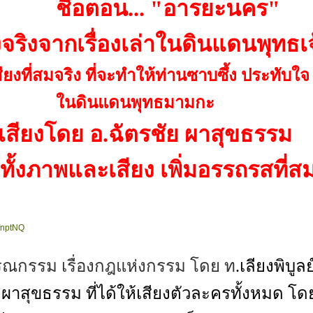
.. "อารยะนคร"
เรื่องเล่าในดินแดนพุทธเจ
 ที่จะทำให้ท่านซาบซึ้ง ประทับใจ
นพุทธมามกะ
 อ.ฉัตรชัย ผาสุขธรรม
งภาพและเสียง เพิ่มอรรถรสที่สมจริ
1fnptNQ
ณกรรม เรื่องกฎแห่งกรรม โดย ท
.เลียงพิบู
ผาสุขธรรม ที่ได้ให้เสียงตัวละครทั้งหมด โดย