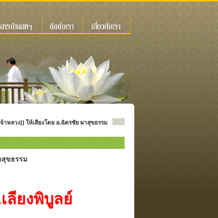
เจ้าหลวง)) ให้เสียงโดย อ.ฉัตรชัย ผาสุขธรรม
ผาสุขธรรม
งพิบูลย์